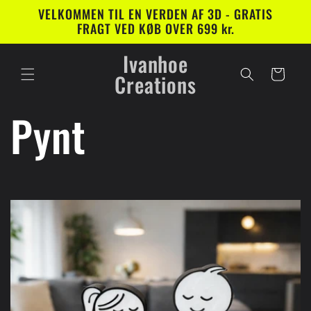
Gå til
VELKOMMEN TIL EN VERDEN AF 3D - GRATIS
indhold
FRAGT VED KØB OVER 699 kr.
Ivanhoe
Indkøbskurv
Creations
Pynt