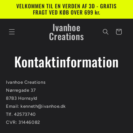
Gå til
VELKOMMEN TIL EN VERDEN AF 3D - GRATIS
indhold
FRAGT VED KØB OVER 699 kr.
Ivanhoe
Indkøbskurv
Creations
Kontaktinformation
Ivanhoe Creations
Nørregade 37
8783 Hornsyld
Email: kenneth@ivanhoe.dk
Tlf. 42573740
CVR:
31446082