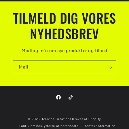
TILMELD DIG VORES
NYHEDSBREV
Modtag info om nye produkter og tilbud
Mail
Facebook
TikTok
© 2026,
Ivanhoe Creations
Drevet af Shopify
Politik om beskyttelse af persondata
Kontaktinformation