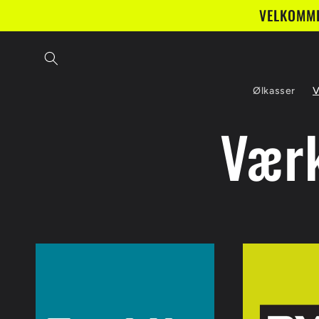
Gå til
VELKOMME
indhold
Ølkasser
V
Værk