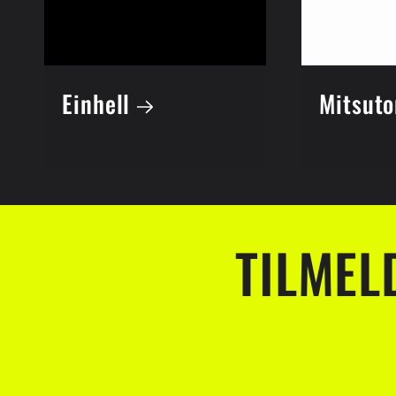
Einhell
Mitsut
TILMEL