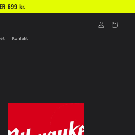
R 699 kr.
Log
Indkøbskurv
ind
et
Kontakt