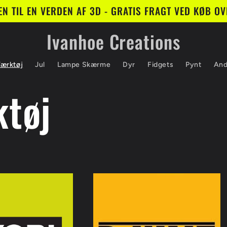
N TIL EN VERDEN AF 3D - GRATIS FRAGT VED KØB OVE
Ivanhoe Creations
ærktøj
Jul
Lampe Skærme
Dyr
Fidgets
Pynt
And
tøj