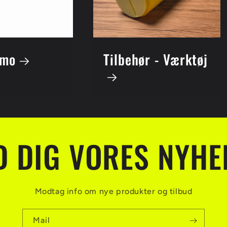
omo
Tilbehør - Værktøj
D DIG VORES NYH
Modtag info om nye produkter og tilbud
Mail